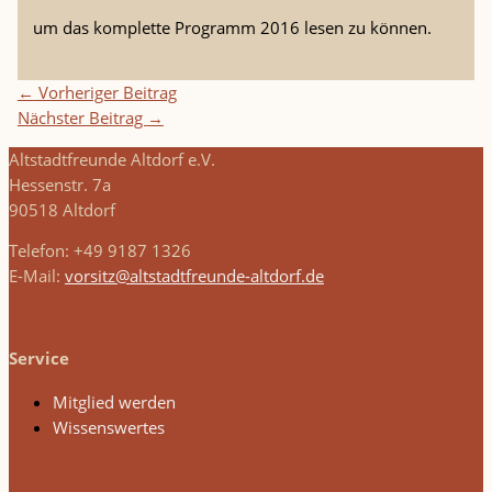
um das komplette Programm 2016 lesen zu können.
←
Vorheriger Beitrag
Nächster Beitrag
→
Altstadtfreunde Altdorf e.V.
Hessenstr. 7a
90518 Altdorf
Telefon: +49 9187 1326
E-Mail:
vorsitz@altstadtfreunde-altdorf.de
Service
Mitglied werden
Wissenswertes