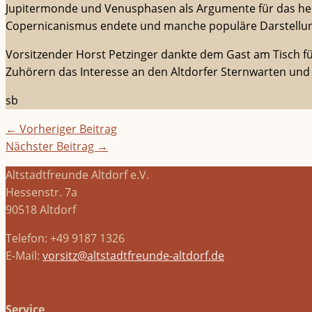
Jupitermonde und Venusphasen als Argumente für das heli
Copernicanismus endete und manche populäre Darstellung
Vorsitzender Horst Petzinger dankte dem Gast am Tisch fü
Zuhörern das Interesse an den Altdorfer Sternwarten und
sb
←
Vorheriger Beitrag
Nächster Beitrag
→
Altstadtfreunde Altdorf e.V.
Hessenstr. 7a
90518 Altdorf
Telefon: +49 9187 1326
E-Mail:
vorsitz@altstadtfreunde-altdorf.de
Service