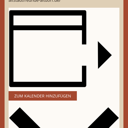
altstadtfreunde-altdorf.de/
ZUM KALENDER HINZUFÜGEN