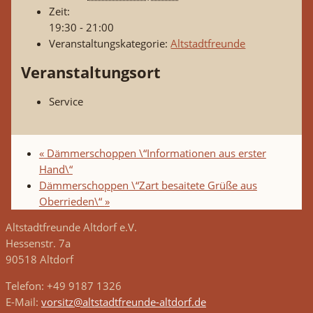
Zeit:
19:30 - 21:00
Veranstaltungskategorie:
Altstadtfreunde
Veranstaltungsort
Service
«
Dämmerschoppen \“Informationen aus erster
Hand\“
Dämmerschoppen \“Zart besaitete Grüße aus
Oberrieden\“
»
Altstadtfreunde Altdorf e.V.
Hessenstr. 7a
90518 Altdorf
Telefon: +49 9187 1326
E-Mail:
vorsitz@altstadtfreunde-altdorf.de