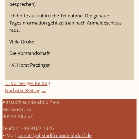
besprechen).
Ich hoffe auf zahlreiche Teilnahme. Die genaue
Tagesinformation geht zeitnah nach Anmeldeschluss
raus.
Viele Grüße
Die Vorstandschaft
i.V. Horst Petzinger
←
Vorheriger Beitrag
Nächster Beitrag
→
Altstadtfreunde Altdorf e.V.
Hessenstr. 7a
90518 Altdorf
Telefon: +49 9187 1326
E-Mail:
vorsitz@altstadtfreunde-altdorf.de