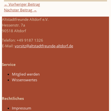
←
Vorheriger Beitrag
Nächster Beitrag
→
Altstadtfreunde Altdorf e.V.
Hessenstr. 7a
90518 Altdorf
Telefon: +49 9187 1326
E-Mail:
vorsitz@altstadtfreunde-altdorf.de
Service
Mitglied werden
Wissenswertes
Rechtliches
Impressum