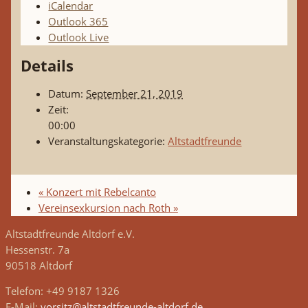
iCalendar
Outlook 365
Outlook Live
Details
Datum:
September 21, 2019
Zeit:
00:00
Veranstaltungskategorie:
Altstadtfreunde
«
Konzert mit Rebelcanto
Vereinsexkursion nach Roth
»
Altstadtfreunde Altdorf e.V.
Hessenstr. 7a
90518 Altdorf
Telefon: +49 9187 1326
E-Mail:
vorsitz@altstadtfreunde-altdorf.de