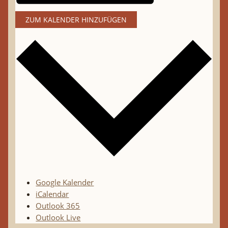
ZUM KALENDER HINZUFÜGEN
Google Kalender
iCalendar
Outlook 365
Outlook Live