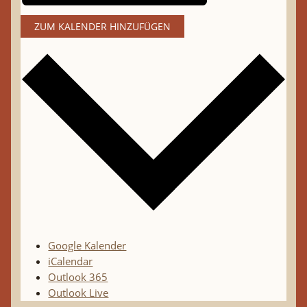
ZUM KALENDER HINZUFÜGEN
Google Kalender
iCalendar
Outlook 365
Outlook Live