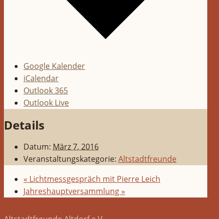
Google Kalender
iCalendar
Outlook 365
Outlook Live
Details
Datum:
März 7, 2016
Veranstaltungskategorie:
Altstadtfreunde
«
Lichtmessgespräch mit Pierre Leich
Jahreshauptversammlung
»
Altstadtfreunde Altdorf e.V.