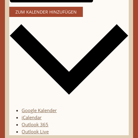
ZUM KALENDER HINZUFÜGEN
Google Kalender
iCalendar
Outlook 365
Outlook Live