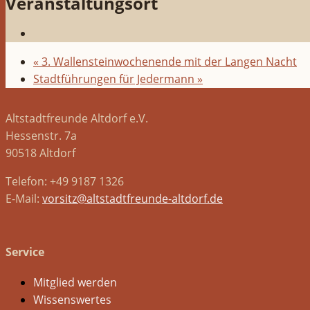
Veranstaltungsort
«
3. Wallensteinwochenende mit der Langen Nacht
Stadtführungen für Jedermann
»
Altstadtfreunde Altdorf e.V.
Hessenstr. 7a
90518 Altdorf
Telefon: +49 9187 1326
E-Mail:
vorsitz@altstadtfreunde-altdorf.de
Service
Mitglied werden
Wissenswertes