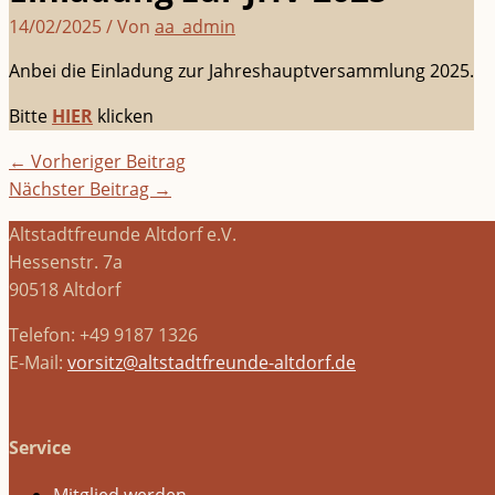
14/02/2025
/ Von
aa_admin
Anbei die Einladung zur Jahreshauptversammlung 2025.
Bitte
HIER
klicken
←
Vorheriger Beitrag
Nächster Beitrag
→
Altstadtfreunde Altdorf e.V.
Hessenstr. 7a
90518 Altdorf
Telefon: +49 9187 1326
E-Mail:
vorsitz@altstadtfreunde-altdorf.de
Service