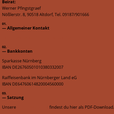
Beirat:
Werner Pfingstgraef
Nößlerstr. 8, 90518 Altdorf, Tel. 09187/901666
01.
— Allgemeiner Kontakt
vorsitz@altstadtfreunde-altdorf.de
02.
— Bankkonten
Sparkasse Nürnberg
IBAN DE26760501010380332007
Raiffeisenbank im Nürnberger Land eG
IBAN DE64760614820004560000
03.
— Satzung
Unsere
Vereinssatzung
findest du hier als PDF-Download